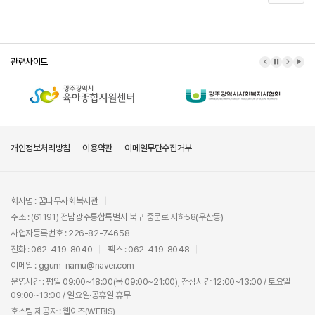
관련사이트
이전 배너
배너 정지
다음 배
배너
개인정보처리방침
이용약관
이메일무단수집거부
회사명 : 꿈나무사회복지관
주소 : (61191) 전남광주통합특별시 북구 중문로 지하58(우산동)
사업자등록번호 : 226-82-74658
전화 : 062-419-8040
팩스 : 062-419-8048
이메일 : ggum-namu@naver.com
운영시간 : 평일 09:00~18:00(목 09:00~21:00), 점심시간 12:00~13:00 / 토요일
09:00~13:00 / 일요일·공휴일 휴무
호스팅 제공자 :
웹이즈(WEBIS)