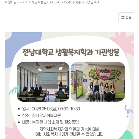
작성자
꿈나무사회복지관
작성일
26-05-08 15:43
조회수
562
댓글수
0
목록