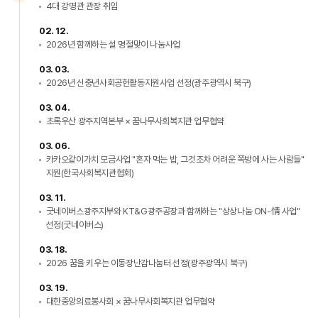
4대 강명관 관장 취임
02. 12.
2026년 함께하는 설 명절맞이 나눔사업
03. 03.
2026년 신중년사회공헌활동지원사업 선정(광주광역시 북구)
03. 04.
초록우산 광주지역본부 × 꿈나무사회복지관 업무협약
03. 06.
카카오같이가치 모금사업 "혼자 먹는 밥, 그것조차 어려운 쪽방에 사는 사람들"
지원(한국사회복지관협회)
03. 11.
굿네이버스광주지부와 KT&G광주공장과 함께하는 "상상나눔 ON-情 사업"
선정(굿네이버스)
03. 18.
2026 꿈을 키우는 이동장난감나눔터 선정(광주광역시 북구)
03. 19.
대한중앙의료봉사회 × 꿈나무사회복지관 업무협약