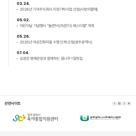
03. 24.
2026년 기아주식회사 지정기탁사업 선정(사랑의열매)
05. 02.
어린이날 기념행사 "놀(면서)자(란다) 페스티벌" 개최
05. 26.
2026년 여성친화마을 수행 단체 선정(광주광역시)
07. 04.
김경은 명예관장과 함께하는 꿈나무 1일찻집
관련사이트
이전 배너
배너 정지
다음 배
배너