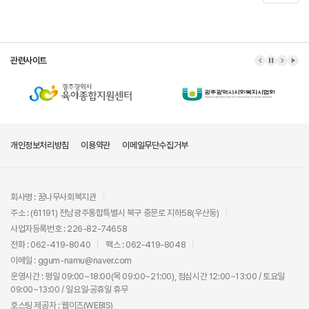
관련사이트
이전 배너
배너 정지
다음 배
배너
개인정보처리방침
이용약관
이메일무단수집거부
회사명 : 꿈나무사회복지관
주소 : (61191) 전남광주통합특별시 북구 중문로 지하58(우산동)
사업자등록번호 : 226-82-74658
전화 : 062-419-8040
팩스 : 062-419-8048
이메일 : ggum-namu@naver.com
운영시간 : 평일 09:00~18:00(목 09:00~21:00), 점심시간 12:00~13:00 / 토요일
09:00~13:00 / 일요일·공휴일 휴무
호스팅 제공자 :
웹이즈(WEBIS)