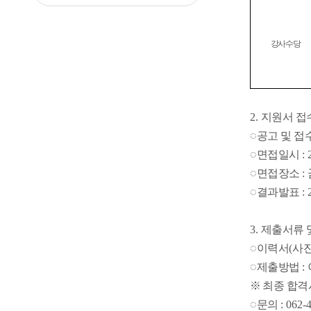
강사수당
2.
지원서 접
◌
공고 및 
◌
면접일시
:
◌
면접장소
:
◌
결과발표
:
3.
제출서류 
◌
이력서
(
사
◌
제출방법
:
※
최종 합격
◌
문의
: 062-