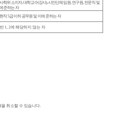
사학위 소지자
,
대학교수
(
강사
),
시민단체
임원
,
연구원
,
전문직 및
에 준하는 자
현직
5
급 이하 공무원 및 이에 준하는
자
일반
1, 2
에 해당하지 않는 자
을 취소할 수 있습니다
.