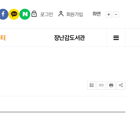
화면
로그인
회원가입
화면확대
화면축소
전체메뉴
니티
장난감도서관
QRcode
주소복사
프린터
공유