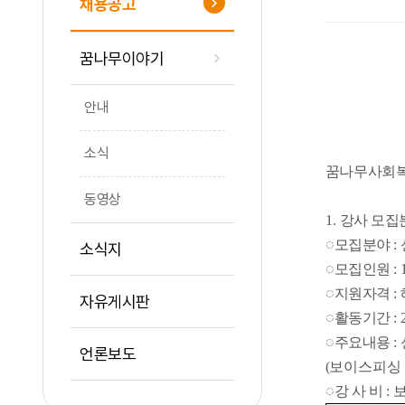
채용공고
꿈나무이야기
안내
소식
꿈나무사회
동영상
1.
강사 모집
◌
모집분야
:
소식지
◌
모집인원
: 
◌
지원자격
:
자유게시판
◌
활동기간
:
◌
주요내용
:
언론보도
(
보이스피싱 
◌
강 사 비
:
보