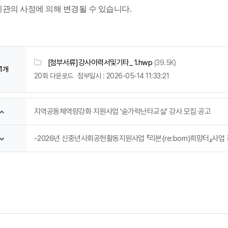
관의 사정에 의해 변경될 수 있습니다
.
[첨부서류]강사이력서및기타_ 1.hwp
(39.5K)
1개
20회 다운로드
첨부일시 : 2026-05-14 11:33:21
지역공동체역량강화 지원사업 '숟가락난타교실' 강사 모집 공고
-2026년 신중년사회공헌활동지원사업 『리본(re:born)희망터』사