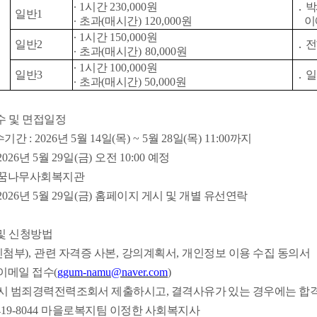
∙
1
시간
230,000
원
․
박
일반
1
∙
초과
(
매시간
) 120,000
원
이
∙
1
시간
150,000
원
일반
2
․
전
∙
초과
(
매시간
)
80,000
원
∙
1
시간
100,000
원
일반
3
․
∙
초과
(
매시간
)
50,000
원
수 및 면접일정
접수기간
: 2026
년
5
월
14
일
(
목
) ~ 5
월
28
일
(
목
) 11:00
까지
 2026
년
5
월
29
일
(
금
)
오전
10:00
예정
꿈나무사회복지관
 2026
년
5
월
29
일
(
금
)
홈페이지 게시 및 개별 유선연락
및 신청방법
진첨부
),
관련 자격증 사본
,
강의계획서
,
개인정보 이용 수집 동의서
이메일 접수
(
ggum-namu@naver.com
)
시 범죄경력전력조회서 제출하시고
,
결격사유가 있는 경우에는 합격
419-8044
마을로복지팀 이정한 사회복지사