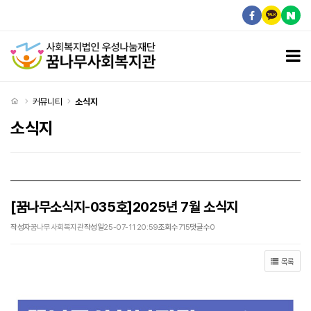
[꿈나무소식지-035호]2025년 7월 소식지 > 소식지
모
처음으로
커뮤니티
소식지
소식지
[꿈나무소식지-035호]2025년 7월 소식지
작성자
꿈나무사회복지관
작성일
25-07-11 20:59
조회수
715
댓글수
0
목록