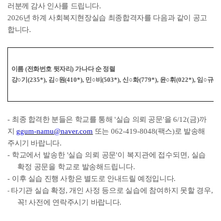
러분께 감사 인사를 드립니다
.
2026
년 하계 사회복지현장실습
최종합격자를
다음과 같이 공고
합니다
.
이름
(
전화번호 뒷자리
)
가나다 순 정렬
강
○
기
(235*),
김
○
원
(410*),
민
○
비
(503*),
신
○
화
(779*),
윤
○
휘
(022*),
임
○
규
(0
-
최종 합격한 분들은 학교를 통해
'
실습 의뢰 공문
'
을
6/12(
금
)
까
지
ggum-namu@naver.com
또는
062-419-8048(
팩스
)
로 발송해
주시기 바랍니다
.
-
학교에서 발송한
'
실습 의뢰 공문
'
이 복지관에 접수되면
,
실습
확정 공문을 학교로 발송해드립니다
.
-
이후 실습 진행 사항은 별도로 안내드릴 예정입니다
.
타기관 실습 확정
,
개인 사정 등으로 실습에 참여하지 못할 경우
,
-
꼭
!
사전에 연락주시기 바랍니다
.