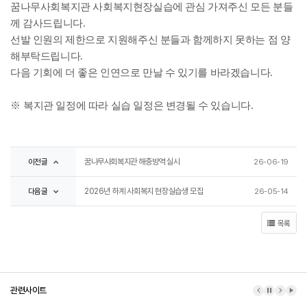
꿈나무사회복지관 사회복지현장실습에 관심 가져주신 모든 분들
께 감사드립니다
.
선발 인원의 제한으로 지원해주신 분들과 함께하지 못하는 점 양
해부탁드립니다
.
다음 기회에 더 좋은 인연으로 만날 수 있기를 바라겠습니다
.
※
복지관 일정에 따라 실습 일정은 변경될 수 있습니다
.
이전글
꿈나무사회복지관 해충방역 실시
26-06-19
다음글
2026년 하계 사회복지 현장실습생 모집
26-05-14
목록
관련사이트
이전 배너
배너 정지
다음 배
배너