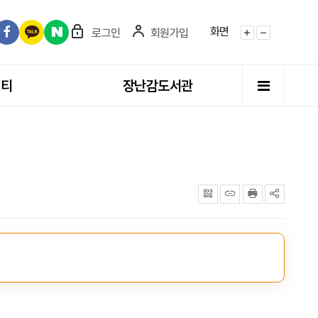
화면
로그인
회원가입
화면확대
화면축소
전체메뉴
니티
장난감도서관
QRcode
주소복사
프린터
공유