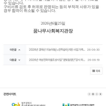
수 있습니다
.
구비서류 검토 후 허위로 판명되는 등의 부적격 사유가 있을
경우 합격이 취소될 수 있습니다
.
2026
년
6
월
25
일
꿈나무사회복지관장
이전글
2026년 경계선 지능아동(느린학습자)지원 사업 가족교육 강사 모집 공고
26-06-30
다음글
2026년 여성친화마을조성사업 “꿈빛합창단”강사 최종합격자 공고
26-06-19
목록
관련사이트
이전 배너
배너 정지
다음 배
배너