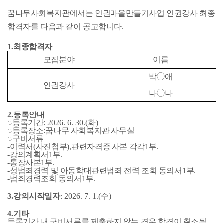
꿈나무사회복지관에서는 인권마을만들기사업 인권강사 최종
합격자를 다음과 같이 공고합니다
.
1.
최종합격자
모집분야
이름
박
◯
애
인권강사
나
◯
나
2.
등록안내
◌
등록기간
: 2026. 6. 30.(
화
)
◌
등록장소
:
꿈나무 사회복지관 사무실
◌
구비서류
-
이력서
(
사진첨부
),
관련자격증 사본 각각
1
부
.
-
강의계획서
1
부
.
-
통장사본
1
부
.
-
성범죄경력 및 아동학대관련범죄 전력 조회 동의서
1
부
.
-
범죄경력조회 동의서
1
부
.
3.
강의시작일자
: 2026. 7. 1.(
수
)
4.
기타
등록기간 내 구비서류를 제출하지 않는 경우 합격이 취소될