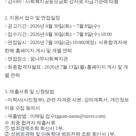
◌
강사비
:
사회복지공동모금회
강사료 지급기준에
따름
2.
지원서 접수 및 면접일정
◌
공고기간
: 2026
년
6
월
30
일
(
화
) ~ 7
월
8
일
(
수
)
◌
접수기간
: 2026
년
6
월
30
일
(
화
) ~ 7
월
8
일
(
수
)
18:00
◌
면접일시
: 2026
년
7
월
10
일
(
금
) 10:00(
예정
)
서류합격자에
한해
홈페이지 게시 및 개별 연락
◌
면접장소
:
꿈나무사회복지관
◌최종
합격자발표
: 2026
년
7
월
13
일
(
월
)
홈페이지 게시 및 개
별 연락
3.
제출서류 및 신청방법
◌
이력서
(
사진첨부
),
관련 자격증 사본
,
강의계획서
,
개인정보
이용 수집 동의서
◌
제출방법
:
이메일 접수
(ggum-namu@naver.com)
※
최종 합격자 제출서류
①
범죄경력조회 회신서
1
부
.
②
성범죄경력 및 아동학대 범죄전력 조회 회신서
1
부
.