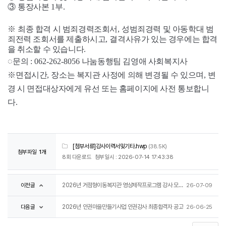
③
통장사본
1
부
.
※
최종 합격 시 범죄경력조회서
,
성범죄경력 및 아동학대 범
죄전력 조회서를 제출하시고
,
결격사유가 있는 경우에는 합격
을 취소할 수 있습니다
.
◌
문의
: 062-262-8056
나눔동행팀 김영애 사회복지사
※
면접시간
,
장소는 복지관 사정에 의해 변경될 수 있으며
,
변
경 시 면접대상자에게 유선 또는 홈페이지에 사전 통보합니
다
.
[첨부서류]강사이력서및기타.hwp
(38.5K)
첨부파일
1개
8회 다운로드
첨부일시 : 2026-07-14 17:43:38
이전글
2026년 거점형이동복지관 영상제작프로그램 강사 모집 공고
26-07-09
다음글
2026년 인권마을만들기사업 인권강사 최종합격자 공고
26-06-25