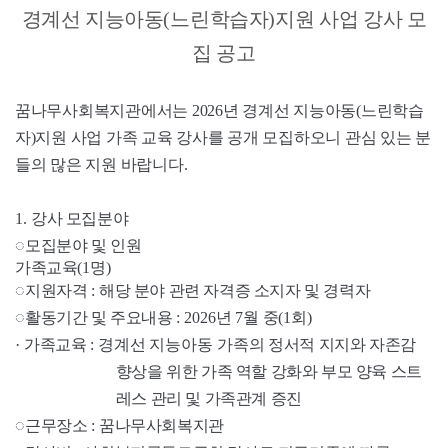
경계선 지능아동
(
느린학습자
)
지원 사업 강사 모
집 공고
꿈나무사회복지관에서는
2026
년 경계선 지능아동
(
느린학습
자
)
지원 사업 가족 교육 강사를 공개 모집하오니 관심 있는 분
들의 많은 지원 바랍니다
.
1.
강사 모집분야
◌
모집분야 및 인원
가족교육
(1
명
)
◌
지원자격
:
해당 분야 관련 자격증 소지자 및 경력자
◌
활동기간 및 주요내용
: 2026
년
7
월 중
(1
회
)
·
가족교육
:
경계선 지능아동 가족의
정서적 지지와 자존감
향상을 위한 가족 역할 강화와 부모 양육 스트
레스 관리 및 가족관계 증진
◌
근무장소
:
꿈나무사회복지관