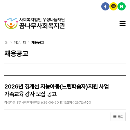
2026년 경계선 지능아동(느린학습자)지원 사업 가족교육 강사 모집 공고 > 채용공고
모
처음으로
커뮤니티
채용공고
채용공고
2026년 경계선 지능아동(느린학습자)지원 사업
가족교육 강사 모집 공고
작성자
꿈나무사회복지관
작성일
26-06-30 17:13
조회수
287
댓글수
0
목록