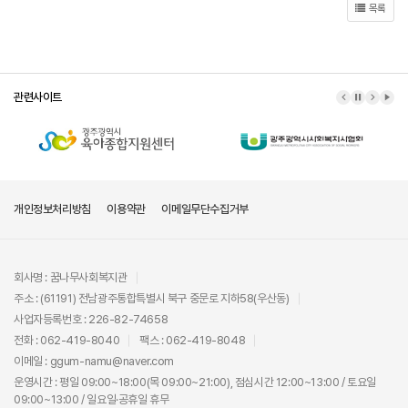
목록
관련사이트
이전 배너
배너 정지
다음 배
배너
개인정보처리방침
이용약관
이메일무단수집거부
회사명 : 꿈나무사회복지관
주소 : (61191) 전남광주통합특별시 북구 중문로 지하58(우산동)
사업자등록번호 : 226-82-74658
전화 : 062-419-8040
팩스 : 062-419-8048
이메일 : ggum-namu@naver.com
운영시간 : 평일 09:00~18:00(목 09:00~21:00), 점심시간 12:00~13:00 / 토요일
09:00~13:00 / 일요일·공휴일 휴무