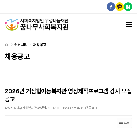
2026년 거점형이동복지관 영상제작프로그램 강사 모집 공고 > 채용공고
모
처음으로
커뮤니티
채용공고
채용공고
2026년 거점형이동복지관 영상제작프로그램 강사 모집
공고
작성자
꿈나무사회복지관
작성일
26-07-09 16:33
조회수
180
댓글수
0
목록