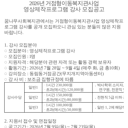
2026
년 거점형이동복지관사업
영상제작프로그램 강사 모집공고
꿈나무사회복지관에서는 거점형이동복지관사업 영상제착프
로그램 강사를 공개 모집하오니 관심 있는 분들의 많은 지원
바랍니다
.
1.
강사 모집분야
◌
모집분야
:
영상제작프로그램 강사
◌
모집인원
:
1
명
◌
지원자격
:
해당분야 관련 자격 또는 활동 경력 보유자
◌
활동기간
: 2026
년
7
월
28
일
~ 9
월
4
일
(
매주 화
,
금 총
10
회
)
◌
강의장소
:
동림동거점공간
(
무지개지역아동센터
)
◌
강 사 비
:
보조금 집행규정에 따름
∙
1
시간
230,000
원
․
박사학위 소지자
,
일반
1
∙
초과
(
매시간
) 120,000
원
연구원
,
전문직 및
∙
1
시간
150,000
원
강사수당
일반
2
․
전현직
5
급 이하 공
∙
초과
(
매시간
) 80,000
원
∙
1
시간
100,000
원
일반
3
․
일반
1, 2
에 해당하지
∙
초과
(
매시간
) 50,000
원
2.
지원서 접수 및 면접일정
◌
공고기간
: 2026
년
7
월
9
일
(
목
) ~ 7
월
23
일
(
목
)