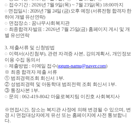
◌
접수기간
: 2026
년
7
월
9
일
(
목
) ~ 7
월
23
일
(
목
) 18:00
까지
◌
면접일시
: 2026
년
7
월
24
일
(
금
)
오후 예정
(
서류전형 합격자 한
하여 개별 유선연락
)
◌
면접장소
:
꿈나무사회복지관
◌
최종합격자발표
: 2026
년
7
월
25
일
(
금
)
홈페이지 게시 및 개
별 유선연락
3.
제출서류 및 신청방법
◌
이력서
(
사진첨부
),
관련 자격증 사본
,
강의계획서
,
개인정보
이용 수집 동의서
◌
제출방법
:
이메일 접수
(
ggum-namu@naver.com
)
※
최종 합격자 제출 서류
①
범죄경력조회 회신서
1
부
.
②
성범죄경력 및 아동학대 범죄전력 조회 회신서
1
부
.
③
통장사본
1
부
.
◌
문의
: 062-419-8042
마을로복지팀 이진호 사회복지사
※
면접시간
,
장소는 복지관 사정에 의해 변경될 수 있으며
,
변
경 시 면접대상자에게 유선 또는 홈페이지에 사전 통보합니
다
.