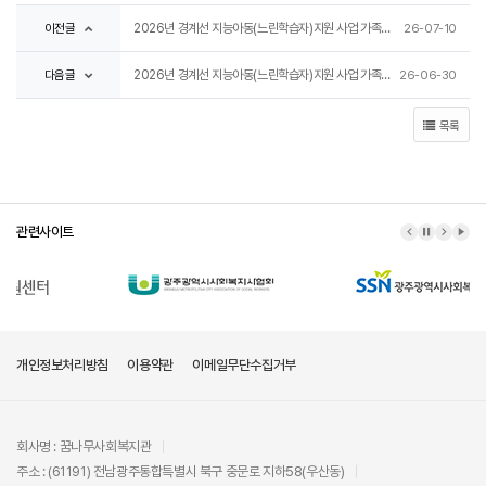
이전글
2026년 경계선 지능아동(느린학습자)지원 사업 가족교육 강사 최종합격자 공고
26-07-10
다음글
2026년 경계선 지능아동(느린학습자)지원 사업 가족교육 강사 모집 공고
26-06-30
목록
관련사이트
이전 배너
배너 정지
다음 배
배너
개인정보처리방침
이용약관
이메일무단수집거부
회사명 : 꿈나무사회복지관
주소 : (61191) 전남광주통합특별시 북구 중문로 지하58(우산동)